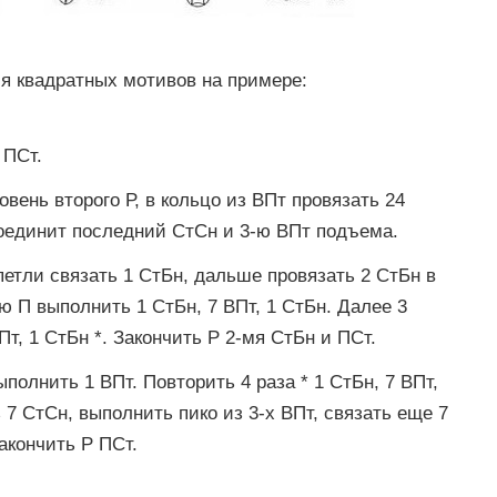
я квадратных мотивов на примере:
 ПСт.
вень второго Р, в кольцо из ВПт провязать 24
соединит последний СтСн и 3-ю ВПт подъема.
петли связать 1 СтБн, дальше провязать 2 СтБн в
 П выполнить 1 СтБн, 7 ВПт, 1 СтБн. Далее 3
Пт, 1 СтБн *. Закончить Р 2-мя СтБн и ПСт.
полнить 1 ВПт. Повторить 4 раза * 1 СтБн, 7 ВПт,
 7 СтСн, выполнить пико из 3-х ВПт, связать еще 7
акончить Р ПСт.