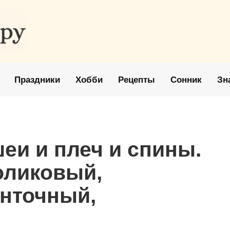
Праздники
Хобби
Рецепты
Сонник
Зн
еи и плеч и спины.
оликовый,
енточный,